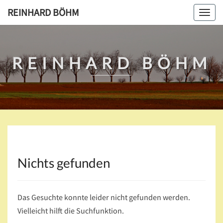
Skip
REINHARD BÖHM
Toggl
to
navig
content
REINHARD BÖHM
Nichts gefunden
Nichts
gefunden
Das Gesuchte konnte leider nicht gefunden werden.
Vielleicht hilft die Suchfunktion.